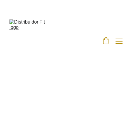
DESCONTOS IMPERDÍVEIS EM SUPLEMENTOS 
FITNESS!
A Expansão do Mercado FIT
A Expansão do Mercado de Suplementos e Artigos
Esportivos Fitness no Pós-Pandemia
10/7/2025
2 min read