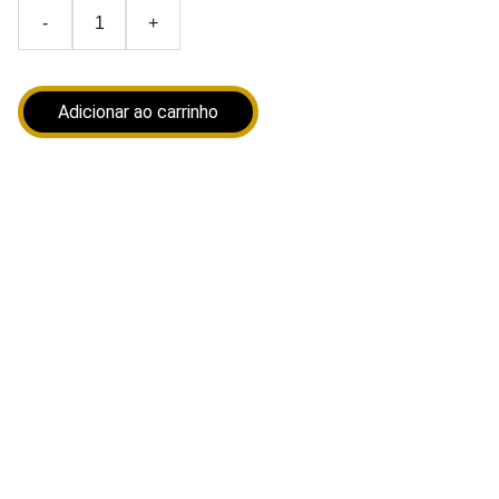
-
+
Adicionar ao carrinho
Descubra a ampla variedade de suplementos e produtos
fitness disponíveis na Distribuidor Fit. Somos especialistas
em atender academias, lojas e revendedores em todo o
Brasil, com um estoque preparado para entrega rápida.
Oferecemos marcas de confiança e tecnologia exclusiva
que garantem resultados. Explore nossos produtos de
qualidade e aproveite nosso suporte ágil para suas
necessidades no segmento fitness.